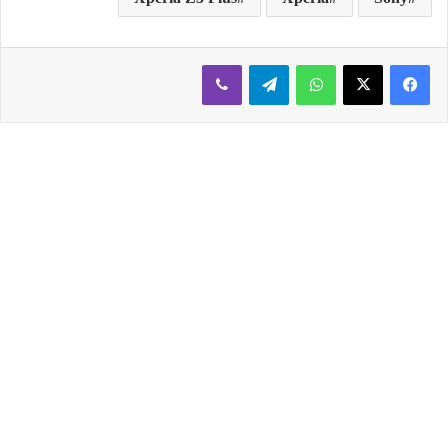
فيسبوك
‫X
واتساب
تيلقرام
ڤايبر