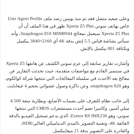
وعلى صعيد متصل فقد تم منذ يومين رصد ملف User Agent Profile
خاص بهاتف سوني Xperia Z5 Plus ظهر في هذا الملف أن أن
Xperia Z5 Plus سيعمل بمعالج Snapdragon 810 MSM8944، وأنه
سيأتي بشاشة قياس 5.5 إنش بدقة 4K أي 2160×3840 بيكسل
وبكثافة 801 بيكسل بالإنش.
وأشارت تقارير سابقة إلى عزم سوني الكشف عن هاتفها Xperia Z5
في سبتمبر القادم مع مواصفات متقدمة، حيث تحدثت التقارير عن
معالج يعد الأحدث في سلسلة المعالجات التي تنتجها شركة كوالكوم،
وهو snapdragon 820، وعن ذاكرة وصول عشوائي بحجم 4 غيغابايت.
إلى جانب نظام للتعرف على بصمات الأصابع، وبطارية سعة 4.500
ميلي أمبير، وكاميرا تضم أحدث مستشعرات CMOS التي تنتجها
سوني، وهو Exmor RS IMX230، الذي يدعم تسجيل الفيديو بالدقة
الفائقة 4K، وتقنية التصوير بالمدى الديناميكي العالي/HDR،
والقادرة على التصوير بدقة 21 ميغابيكسل.