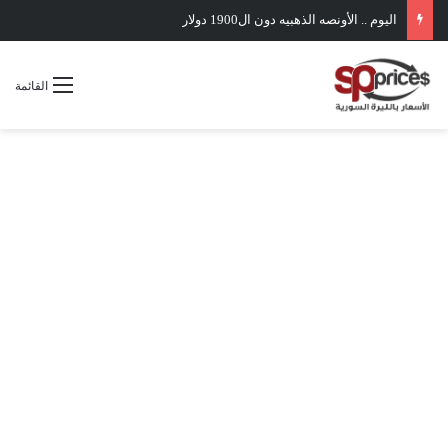
اليوم .. الأونصه الذهبيه دون ال1900 دولار
القائمة