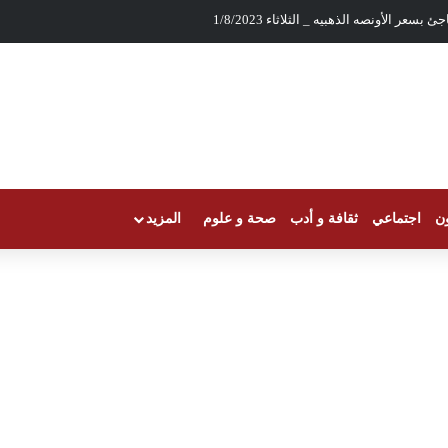
بسعر الأونصه الذهبيه _ الثلاثاء 1/8/2023
ون
اجتماعي
ثقافة و أدب
صحة و علوم
المزيد