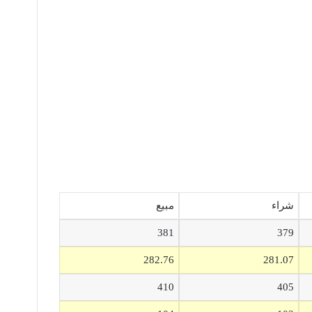
شراء
مبيع
381
379
282.76
281.07
410
405