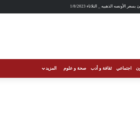
عر الأونصه الذهبيه _ الثلاثاء 1/8/2023
ون
اجتماعي
ثقافة و أدب
صحة و علوم
المزيد