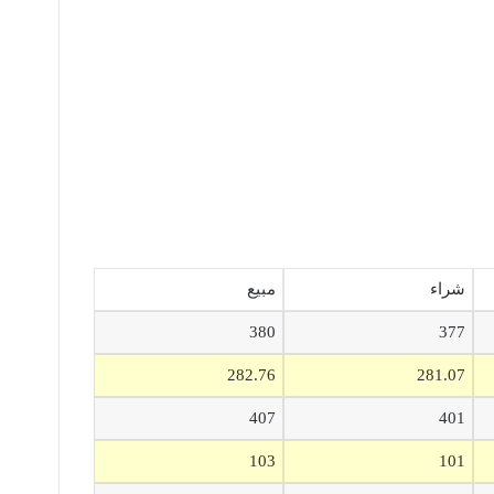
شراء
مبيع
380
377
282.76
281.07
407
401
103
101