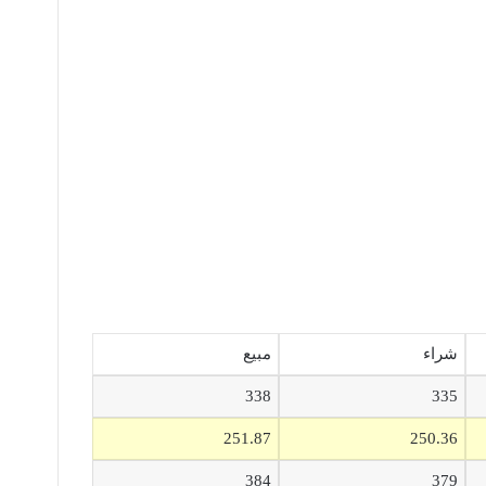
شراء
مبيع
338
335
251.87
250.36
384
379