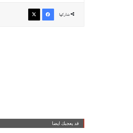
فيسبوك
‫X
شاركها
قد يعجبك ايضا