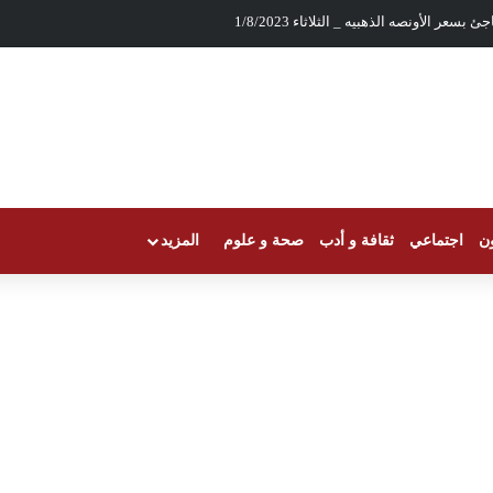
بسعر الأونصه الذهبيه _ الثلاثاء 1/8/2023
ون
اجتماعي
ثقافة و أدب
صحة و علوم
المزيد