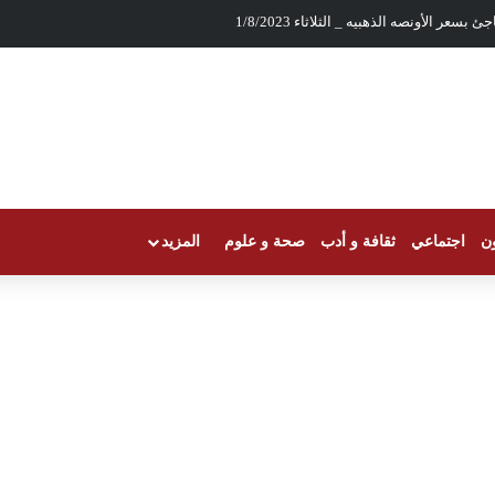
يع للذهب نحو مسيرة الصعود
ون
اجتماعي
ثقافة و أدب
صحة و علوم
المزيد