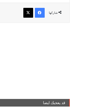
فيسبوك
‫X
شاركها
قد يعجبك ايضا