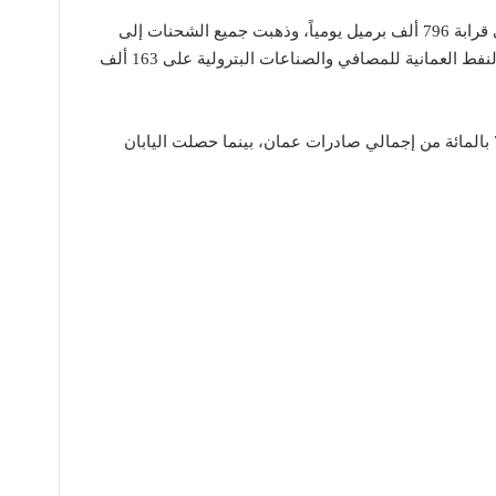
وبلغت صادرات الخام خلال الشهر الماضي قرابة 796 ألف برميل يومياً، وذهبت جميع الشحنات إلى
الأسواق الآسيوية في حين حصلت شركة النفط العمانية للمصافي والصناعات البترولية على 163 ألف
وذكر تقرير الوزارة أن الصين استوردت 70 بالمائة من إجمالي صادرات عمان، بينما حصلت اليابان