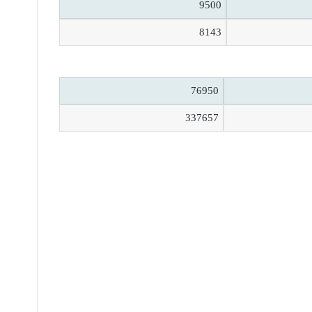
9500
8143
76950
337657