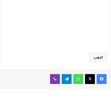
ذهب
فيسبوك
‫X
واتساب
تيلقرام
ڤايبر