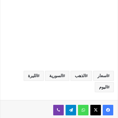
اسعار
الذهب
السورية
الليرة
اليوم
فيسبوك
‫X
واتساب
تيلقرام
ڤايبر