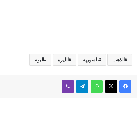
الذهب
السورية
الليرة
اليوم
فيسبوك
‫X
واتساب
تيلقرام
ڤايبر