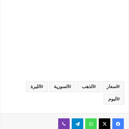
اسعار
الذهب
السورية
الليرة
اليوم
فيسبوك
‫X
واتساب
تيلقرام
ڤايبر