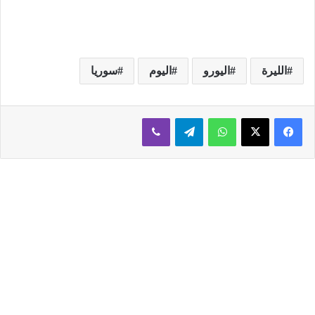
الليرة
اليورو
اليوم
سوريا
فيسبوك
‫X
واتساب
تيلقرام
ڤايبر