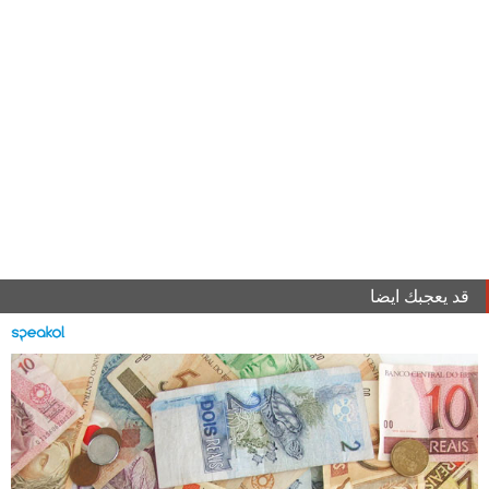
قد يعجبك ايضا