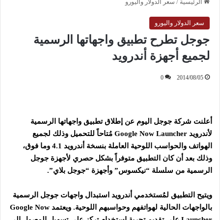
الرئيسية
/
سعر الدولار واليورو
سعر الدولار واليورو
جوجل تطرح تطبيق واجهاتها الرسمية
لجميع أجهزة أندرويد
0
2014/08/05
أعلنت شركة جوجل اليوم عن إطلاق تطبيق واجهاتها الرسمية
لأندرويد Google Now Launcher مُتاحاً للتحميل وذلك لجميع
الهواتف والحواسب اللوحية العاملة بنسخة أندرويد 4.1 وما فوق،
وذلك بعد أن كان التطبيق متوفراً بشكل حصري لأجهزة جوجل
الرسمية من سلسلة “نيكسوس” وأجهزة “جوجل بلاي”.
ويتيح التطبيق لمُستخدمي أندرويد استبدال واجهات جوجل الرسمية
بالواجهات الحالية لهواتفهم وحواسبهم اللوحية. ويعتمد Google Now
Launcher على تقديم تجربة استخدام تركز على تسهيل الوصول إلى