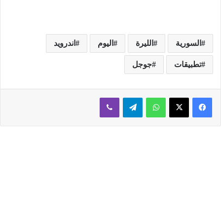
السورية
الليرة
اليوم
اندرويد
تطبيقات
جوجل
فيسبوك
‫X
واتساب
تيلقرام
ڤايبر