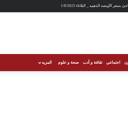
بسعر الأونصه الذهبيه _ الثلاثاء 1/8/2023
ون
اجتماعي
ثقافة و أدب
صحة و علوم
المزيد