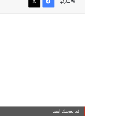
شاركها
قد يعجبك ايضا