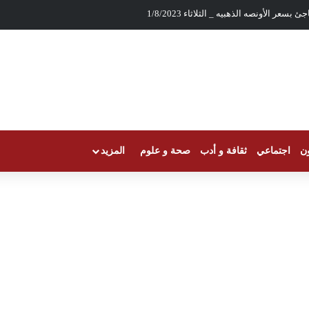
بسعر الأونصه الذهبيه _ الثلاثاء 1/8/2023
ون
اجتماعي
ثقافة و أدب
صحة و علوم
المزيد