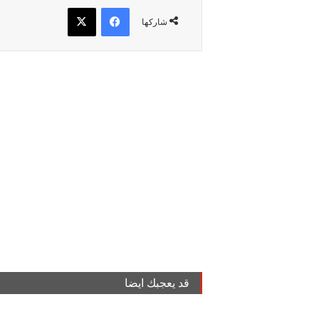
فيسبوك
‫X
شاركها
قد يعجبك ايضا