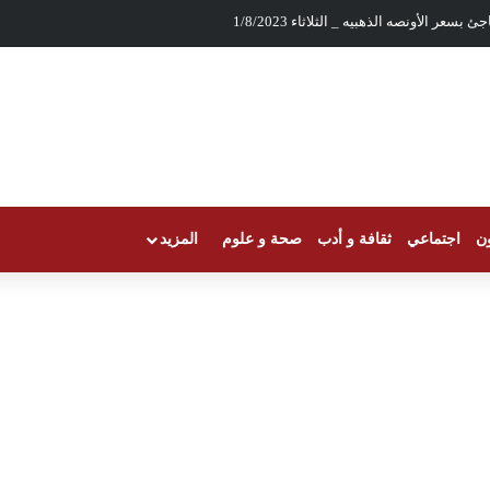
بسعر الأونصه الذهبيه _ الثلاثاء 1/8/2023
ون
اجتماعي
ثقافة و أدب
صحة و علوم
المزيد