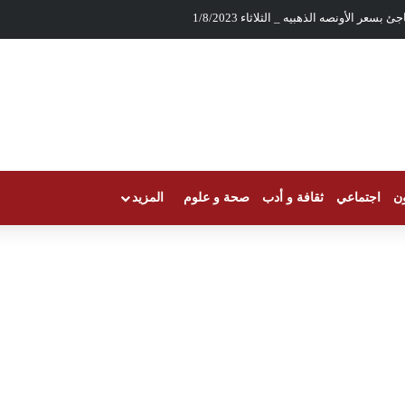
بسعر الأونصه الذهبيه _ الثلاثاء 1/8/2023
ون
اجتماعي
ثقافة و أدب
صحة و علوم
المزيد