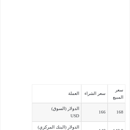
سعر
سعر الشراء
العملة
المبيع
الدولار (السوق)
166
168
USD
الدولار (البنك المركزي)