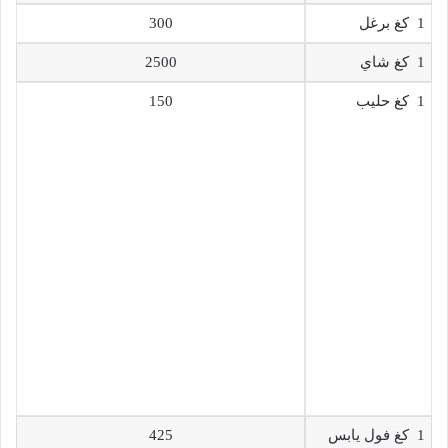
1 كغ برغل
300
1 كغ شاي
2500
1 كغ حليب
150
1 كغ فول يابس
425