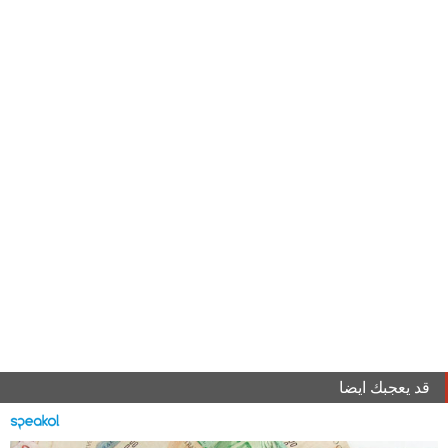
قد يعجبك ايضا