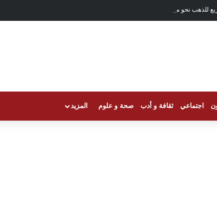
يع للذهب نحو مسيرة الصعود
ون
اجتماعي
ثقافة و أدب
صحة و علوم
المزيد