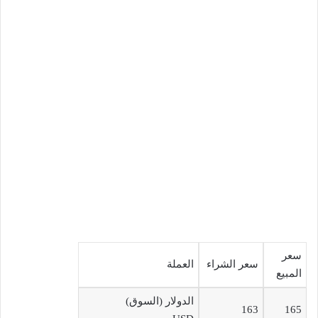
سعر
سعر الشراء
العملة
المبيع
الدولار (السوق)
163
165