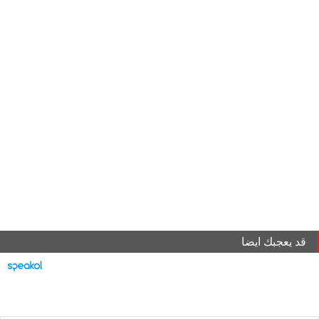
قد يعجبك ايضا