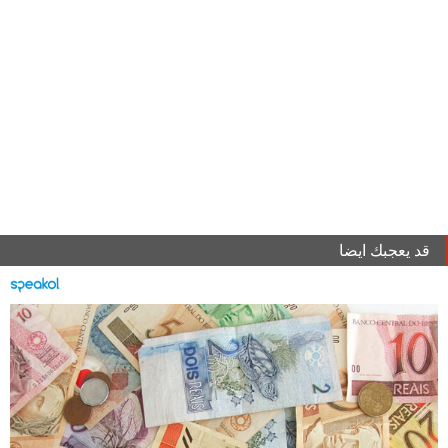
قد يعجبك ايضا