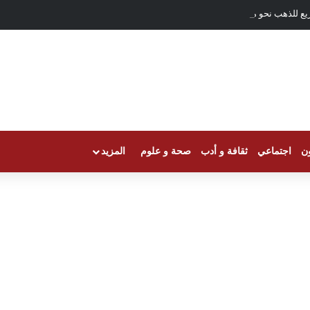
يع للذهب نحو مسيرة الصعود
ون
اجتماعي
ثقافة و أدب
صحة و علوم
المزيد