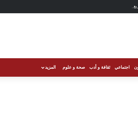
يع للذهب نحو مسيرة الصعود
ون
اجتماعي
ثقافة و أدب
صحة و علوم
المزيد