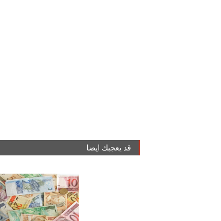
قد يعجبك ايضا