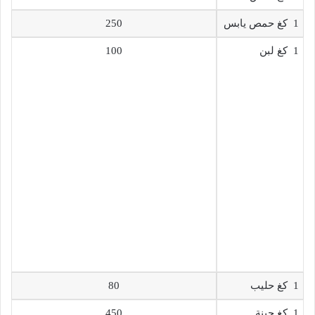
1 كغ حمص يابس
250
1 كغ لبن
100
1 كغ حليب
80
1 كغ جبنة
450