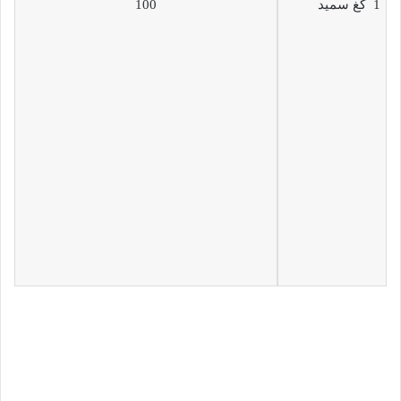
1 كغ سميد
100