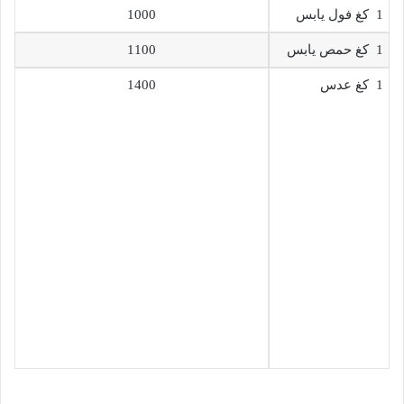
1 كغ فول يابس
1000
1 كغ حمص يابس
1100
1 كغ عدس
1400