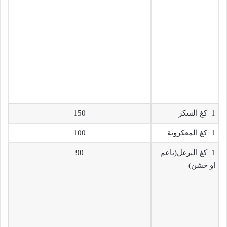
1 كغ السكر
150
1 كغ المعكرونة
100
1 كغ البرغل(ناعم
90
او خشن)