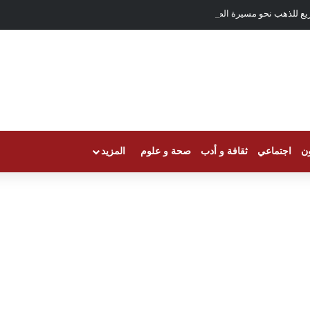
يع للذهب نحو مسيرة الصعود
ون
اجتماعي
ثقافة و أدب
صحة و علوم
المزيد