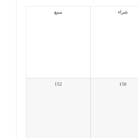
شراء
مبيع
152
150