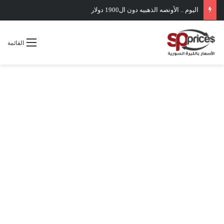
اليوم .. الأونصه الذهبيه دون ال1900 دولار
القائمة