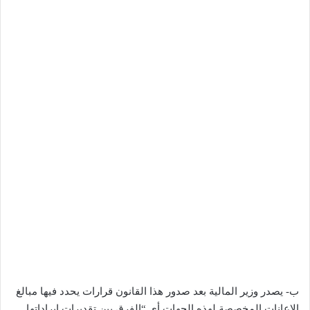
ب- يصدر وزير المالية بعد صدور هذا القانون قرارات يحدد فيها مبالغ
الإعانات المخصصة لهذه الجهات أي “الفرق بين تقديرات إيراداتها