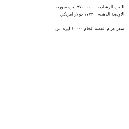
الليرة الرشاديه ٧٧٠٠٠٠ ليرة سورية
الاونصة الذهبيه ١٧٧٣ دولار امريكي
سعر غرام الفضه الخام ١٠٠٠٠ ليره .س