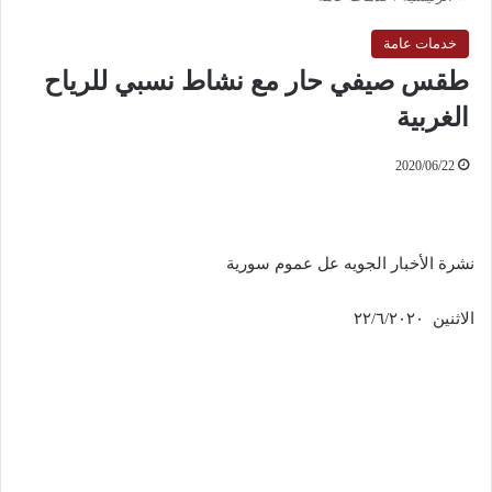
خدمات عامة
طقس صيفي حار مع نشاط نسبي للرياح
الغربية
2020/06/22
نشرة الأخبار الجويه عل عموم سورية
الاثنين ٢٢/٦/٢٠٢٠