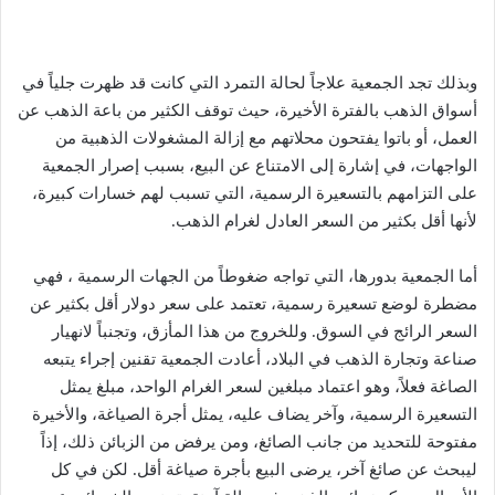
وبذلك تجد الجمعية علاجاً لحالة التمرد التي كانت قد ظهرت جلياً في
أسواق الذهب بالفترة الأخيرة، حيث توقف الكثير من باعة الذهب عن
العمل، أو باتوا يفتحون محلاتهم مع إزالة المشغولات الذهبية من
الواجهات، في إشارة إلى الامتناع عن البيع، بسبب إصرار الجمعية
على التزامهم بالتسعيرة الرسمية، التي تسبب لهم خسارات كبيرة،
لأنها أقل بكثير من السعر العادل لغرام الذهب.
أما الجمعية بدورها، التي تواجه ضغوطاً من الجهات الرسمية ، فهي
مضطرة لوضع تسعيرة رسمية، تعتمد على سعر دولار أقل بكثير عن
السعر الرائج في السوق. وللخروج من هذا المأزق، وتجنباً لانهيار
صناعة وتجارة الذهب في البلاد، أعادت الجمعية تقنين إجراء يتبعه
الصاغة فعلاً، وهو اعتماد مبلغين لسعر الغرام الواحد، مبلغ يمثل
التسعيرة الرسمية، وآخر يضاف عليه، يمثل أجرة الصياغة، والأخيرة
مفتوحة للتحديد من جانب الصائغ، ومن يرفض من الزبائن ذلك، إذاً
ليبحث عن صائغ آخر، يرضى البيع بأجرة صياغة أقل. لكن في كل