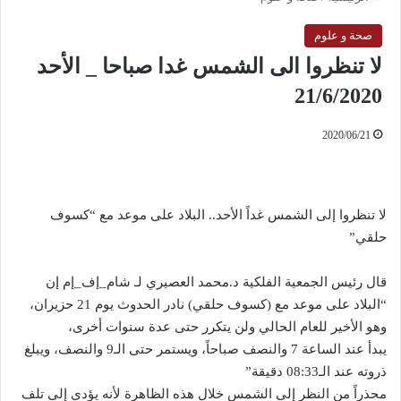
صحة و علوم
لا تنظروا الى الشمس غدا صباحا _ الأحد
21/6/2020
2020/06/21
لا تنظروا إلى الشمس غداً الأحد.. البلاد على موعد مع “كسوف
حلقي”
قال رئيس الجمعية الفلكية د.محمد العصيري لـ شام_إف_إم إن
“البلاد على موعد مع (كسوف حلقي) نادر الحدوث يوم 21 حزيران،
وهو الأخير للعام الحالي ولن يتكرر حتى عدة سنوات أخرى،
يبدأ عند الساعة 7 والنصف صباحاً، ويستمر حتى الـ9 والنصف، ويبلغ
ذروته عند الـ08:33 دقيقة”
محذراً من النظر إلى الشمس خلال هذه الظاهرة لأنه يؤدي إلى تلف