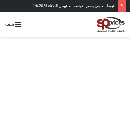
هبوط مفاجئ بسعر الأونصه الذهبيه _ الثلاثاء 1/8/2023
القائمة