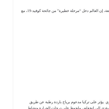
قالت منظمة الصحة العالمية، الجمعة، إن العالم دخل “مرحلة خطيرة” من جائحة كوفيد-19، مع
 يؤثر على تركيا مدعوم برياح باردة رطبة عن طريق
ا يؤدي إلى انخفاض ملحوظ على درجات الحرارة ونشاط