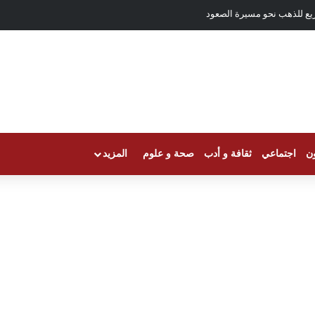
يع للذهب نحو مسيرة الصعود
ون
اجتماعي
ثقافة و أدب
صحة و علوم
المزيد