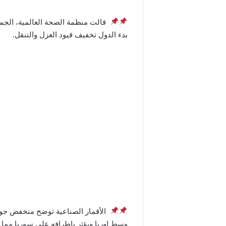
بدء الدول تخفيف قيود العزل والتنقل.
الأقمار الصناعية توضح منخفض جوي
وسط اوربا ويؤثر باطرافه على سوريا مم