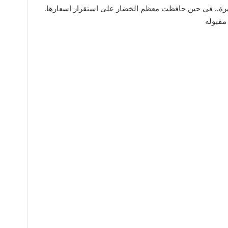
 كيلو الليمون الحامض 4000 ليرة.. في حين حافظت معظم الخضار على استقرار اسعارها.
مقبوله