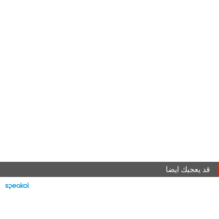
قد يعجبك ايضا