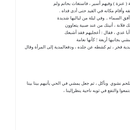
( عنزة ) وفيهم أسير ، فاستغاث بحاتم ولم
ه وأقام مكانه في القيد حتى أدى فداه .
فق السماء .. وفي ليلة من لياليها شديدة
ك فلانة ، أتيتك من عند صبية يتعاوون
 أبا عدي ، فقال : أعجليهم فقد أشبعك
شي بجانبها أربعة ؛ كأنها نعامة
بمدية فخر ، ثم كشطه عن جلده ، ودفعالمدية إلى المرأة وقال
للحم نشوي ونأكل ، ثم جعل يمشي في الحي يأتيهم بيتا بيتا
جتمعوا والتفع في ثوبه ناحية ينظرإلينا ،