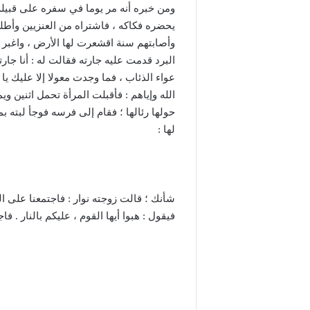
ومن خبره أنه مر يوما في سفره على قبيلة 
يحضره فكاكه ، فاشتراه من العنزيين وأطلق
وأصابتهم سنة اقشعرت لها الأرض ، واغبر أ
البرد قدمت عليه جارته فقالت له : أنا جارت
عواء الذئاب ، فما وجدت معولا إلا عليك يا
الله وإياهم : فأقبلت المرأة تحمل اثنين ويم
حولها رئالها ؛ فقام إلى فرسه فوجأ لبته 
لها :
شأنك ؛ قالت زوجته نوار : فاجتمعنا على ا
فيقول : هبوا أيها القوم ، عليكم بالنار . فا