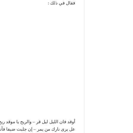
فقال في ذلك :
أوقد فان الليل ليل قر – والريح يا موقد ري
عل يرى نارك من يمر – إن جلبت ضيفا فأ